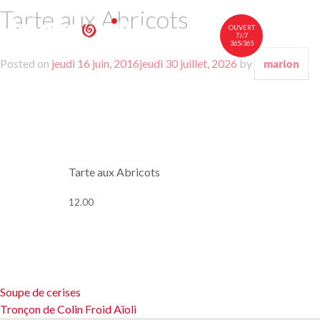
Tarte aux Abricots
OUVERT
7J/7
365/365
Posted on
jeudi 16 juin, 2016
jeudi 30 juillet, 2026
by
marion
中文
FR
EN
À TABLE
NOTRE CARTE
VINS
Tarte aux Abricots
NOUS RENDRE VISITE
12.00
Navigation
Soupe de cerises
Tronçon de Colin Froid Aïoli