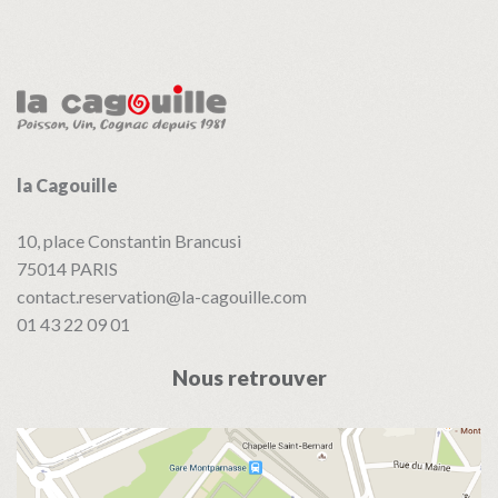
de
l’article
la Cagouille
10, place Constantin Brancusi
75014
PARIS
contact.reservation@la-cagouille.com
01 43 22 09 01
Nous retrouver