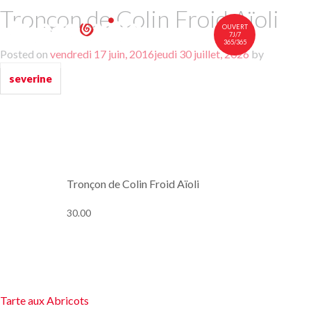
Tronçon de Colin Froid Aïoli
OUVERT
7J/7
365/365
Posted on
vendredi 17 juin, 2016
jeudi 30 juillet, 2026
by
中文
FR
EN
severine
À TABLE
NOTRE CARTE
VINS
NOUS RENDRE VISITE
Tronçon de Colin Froid Aïoli
30.00
Navigation
Tarte aux Abricots