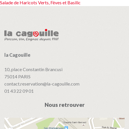
Salade de Haricots Verts, Fèves et Basilic
de
l’article
la Cagouille
10, place Constantin Brancusi
75014
PARIS
contact.reservation@la-cagouille.com
01 43 22 09 01
Nous retrouver