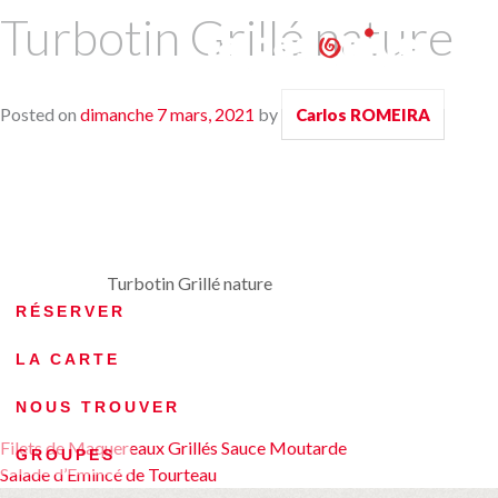
Turbotin Grillé nature
Posted on
dimanche 7 mars, 2021
by
Carlos ROMEIRA
Turbotin Grillé nature
RÉSERVER
LA CARTE
NOUS TROUVER
Navigation
Filets de Maquereaux Grillés Sauce Moutarde
GROUPES
Salade d’Emincé de Tourteau