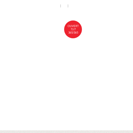
EN
FR
中文
INS
NOUS RENDRE VISITE
OUVERT
7J/7
365/365