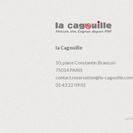
de
l’article
la Cagouille
10, place Constantin Brancusi
75014
PARIS
contact.reservation@la-cagouille.com
01 43 22 09 01
La Ca