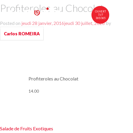
Profiteroles au Chocolat
OUVERT
7J/7
365/365
Posted on
jeudi 28 janvier, 2016
jeudi 30 juillet, 2026
by
中文
FR
EN
Carlos ROMEIRA
À TABLE
NOTRE CARTE
VINS
NOUS RENDRE VISITE
Profiteroles au Chocolat
14.00
Navigation
Salade de Fruits Exotiques