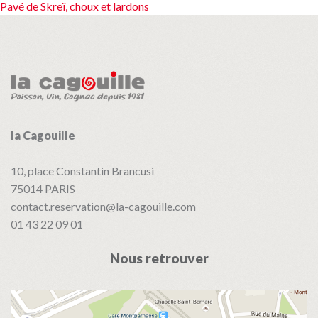
Pavé de Skreï, choux et lardons
de
l’article
la Cagouille
10, place Constantin Brancusi
75014
PARIS
contact.reservation@la-cagouille.com
01 43 22 09 01
Nous retrouver