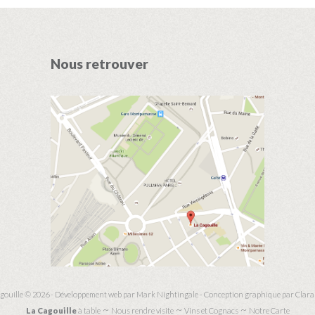
Nous retrouver
gouille © 2026 - Développement web par
Mark Nightingale
- Conception graphique par
Clara
La Cagouille
à table
Nous rendre visite
Vins et Cognacs
Notre Carte