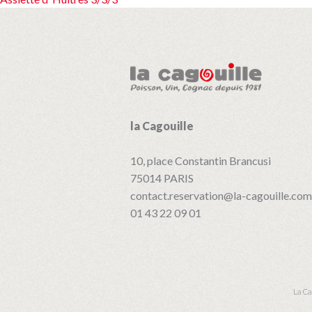
de
l’article
la Cagouille
10, place Constantin Brancusi
75014
PARIS
contact.reservation@la-cagouille.com
01 43 22 09 01
La Ca