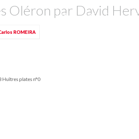
 Oléron par David Hervé
À TABLE
NOTRE CARTE
V
Carlos ROMEIRA
 Huîtres plates n°0