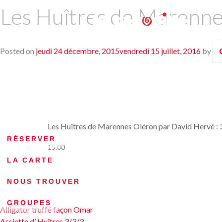
Les Huîtres de Marennes
Posted on
jeudi 24 décembre, 2015
vendredi 15 juillet, 2016
by
Les Huîtres de Marennes Oléron par David Hervé : 3
RÉSERVER
15.00
LA CARTE
NOUS TROUVER
GROUPES
Navigation
Alligator truffé façon Omar
Assiette d’ Huîtres 3/3/3