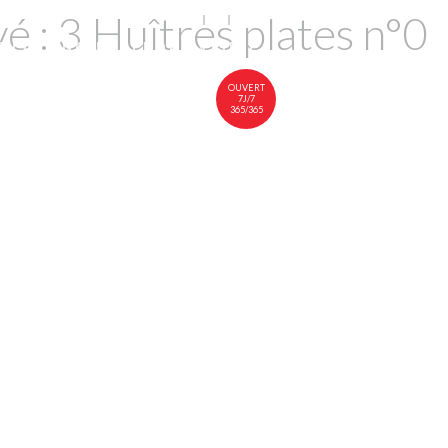
 : 3 Huîtres plates n°0
EN
FR
中文
INS
NOUS RENDRE VISITE
OUVERT
7J/7
365/365