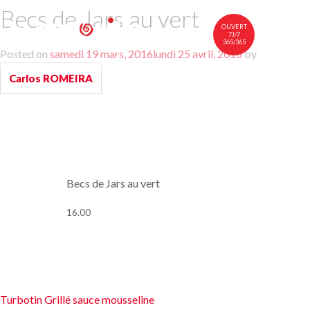
Becs de Jars au vert
OUVERT
7J/7
365/365
Posted on
samedi 19 mars, 2016
lundi 25 avril, 2016
by
中文
FR
EN
Carlos ROMEIRA
À TABLE
NOTRE CARTE
VINS
NOUS RENDRE VISITE
Becs de Jars au vert
16.00
Navigation
Turbotin Grillé sauce mousseline