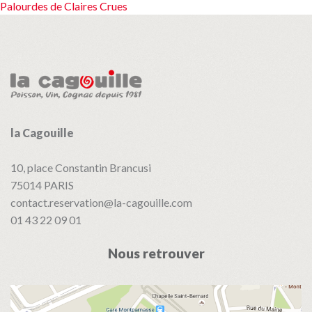
Palourdes de Claires Crues
de
l’article
la Cagouille
10, place Constantin Brancusi
75014
PARIS
contact.reservation@la-cagouille.com
01 43 22 09 01
Nous retrouver