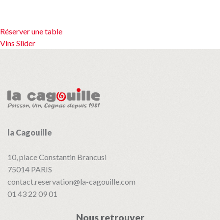
Navigation
Réserver une table
Vins Slider
de
l’article
la Cagouille
10, place Constantin Brancusi
75014
PARIS
contact.reservation@la-cagouille.com
01 43 22 09 01
Nous retrouver