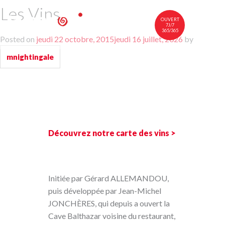
Les Vins
OUVERT
7J/7
365/365
Posted on
jeudi 22 octobre, 2015
jeudi 16 juillet, 2026
by
中文
FR
EN
mnightingale
À TABLE
NOTRE CARTE
VINS
NOUS RENDRE VISITE
Découvrez notre carte des vins >
Initiée par Gérard ALLEMANDOU,
puis développée par Jean-Michel
JONCHÈRES, qui depuis a ouvert la
Cave Balthazar voisine du restaurant,