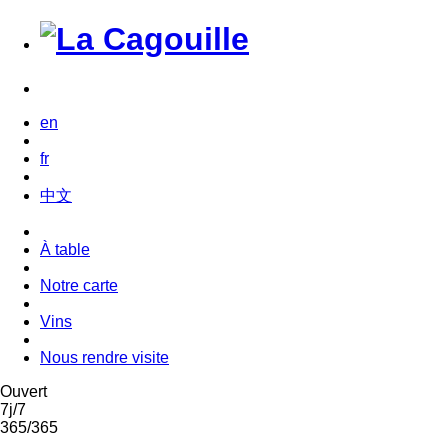
en
fr
中文
À table
Notre carte
Vins
Nous rendre visite
Ouvert
7j/7
365/365