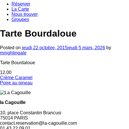
Réserver
La Carte
Nous trouver
Groupes
Tarte Bourdaloue
Posted on
jeudi 22 octobre, 2015
jeudi 5 mars, 2026
by
mnightingale
Tarte Bourdaloue
12.00
Navigation
Crème Caramel
Poire au pineau
de
l’article
la Cagouille
10, place Constantin Brancusi
75014
PARIS
contact.reservation@la-cagouille.com
01 43 22 09 01