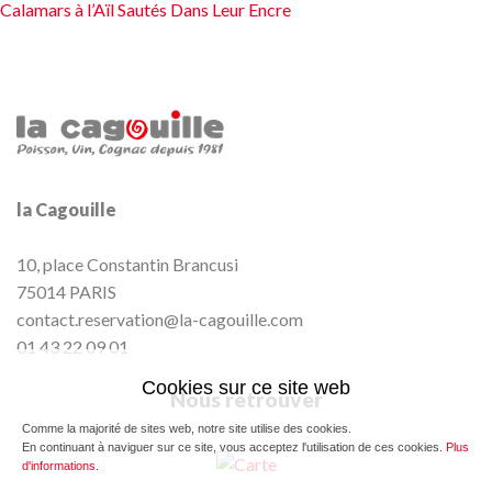
Calamars à l’Aïl Sautés Dans Leur Encre
de
l’article
la Cagouille
10, place Constantin Brancusi
75014
PARIS
contact.reservation@la-cagouille.com
01 43 22 09 01
Cookies sur ce site web
Nous retrouver
Comme la majorité de sites web, notre site utilise des cookies.
En continuant à naviguer sur ce site, vous acceptez l'utilisation de ces cookies.
Plus
d'informations
.