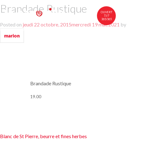
Brandade Rustique
OUVERT
7J/7
365/365
Posted on
jeudi 22 octobre, 2015
mercredi 19 mai, 2021
by
中文
FR
EN
marion
À TABLE
NOTRE CARTE
VINS
NOUS RENDRE VISITE
Brandade Rustique
19.00
Navigation
Blanc de St Pierre, beurre et fines herbes