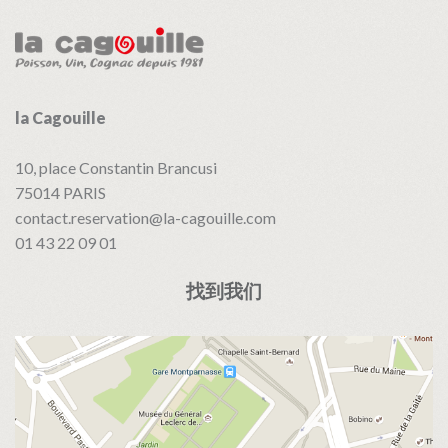
航
la Cagouille
10, place Constantin Brancusi
75014
PARIS
contact.reservation@la-cagouille.com
01 43 22 09 01
找到我们