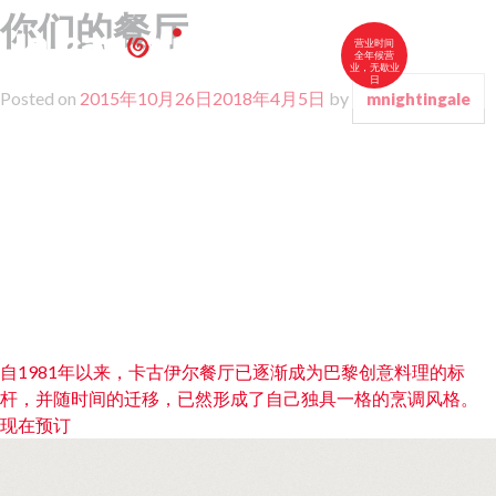
你们的餐厅
营业时间
全年候营
业，无歇业
日
Posted on
2015年10月26日
2018年4月5日
by
mnightingale
中文
FR
EN
卡古伊尔特色菜
我们的菜单
红酒和白兰地
联系我们
文
自1981年以来，卡古伊尔餐厅已逐渐成为巴黎创意料理的标
杆，并随时间的迁移，已然形成了自己独具一格的烹调风格。
章
现在预订
导