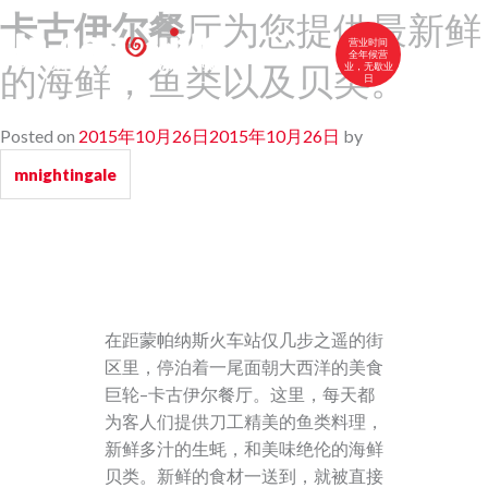
卡古伊尔餐
厅为您提供最新鲜
营业时间
全年候营
的海鲜，鱼类以及贝类。
业，无歇业
日
中文
FR
EN
Posted on
2015年10月26日
2015年10月26日
by
卡古伊尔特色菜
mnightingale
我们的菜单
红酒和白兰地
联系我们
在距蒙帕纳斯火车站仅几步之遥的街
区里，停泊着一尾面朝大西洋的美食
巨轮–卡古伊尔餐厅。这里，每天都
为客人们提供刀工精美的鱼类料理，
新鲜多汁的生蚝，和美味绝伦的海鲜
贝类。新鲜的食材一送到，就被直接