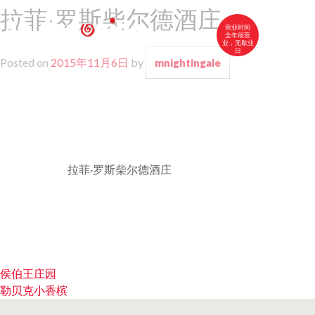
拉菲·罗斯柴尔德酒庄
营业时间
全年候营
业，无歇业
日
Posted on
2015年11月6日
by
mnightingale
中文
FR
EN
卡古伊尔特色菜
我们的菜单
红酒和白兰地
拉菲·罗斯柴尔德酒庄
联系我们
文
侯伯王庄园
勒贝克小香槟
章