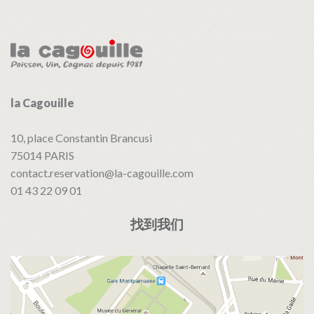
导
航
la Cagouille
10, place Constantin Brancusi
75014
PARIS
contact.reservation@la-cagouille.com
01 43 22 09 01
找到我们